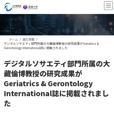
コ
ナ
ン
ビ
テ
ゲ
ン
ー
ツ
シ
へ
ョ
ス
ン
キ
に
ホーム
論文掲載
ッ
移
デジタルソサエティ部門所属の大藏倫博教授の研究成果がGeriatrics &
プ
動
Gerontology International誌に掲載されました
デジタルソサエティ部門所属の大
藏倫博教授の研究成果が
Geriatrics & Gerontology
International誌に掲載されまし
た