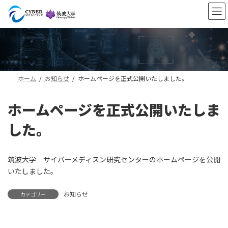
コ
ナ
ン
ビ
テ
ゲ
ン
ー
ツ
シ
へ
ョ
ス
ン
キ
に
ホーム
お知らせ
ホームページを正式公開いたしました。
ッ
移
プ
動
ホームページを正式公開いたしま
した。
筑波大学 サイバーメディスン研究センターのホームページを公開
いたしました。
お知らせ
カテゴリー