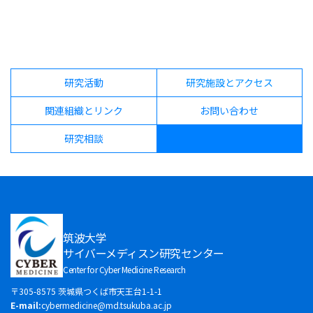
研究活動
研究施設とアクセス
関連組織とリンク
お問い合わせ
研究相談
筑波大学
サイバーメディスン研究センター
Center for Cyber Medicine Research
〒305-8575 茨城県つくば市天王台1-1-1
E-mail:
cybermedicine@md.tsukuba.ac.jp